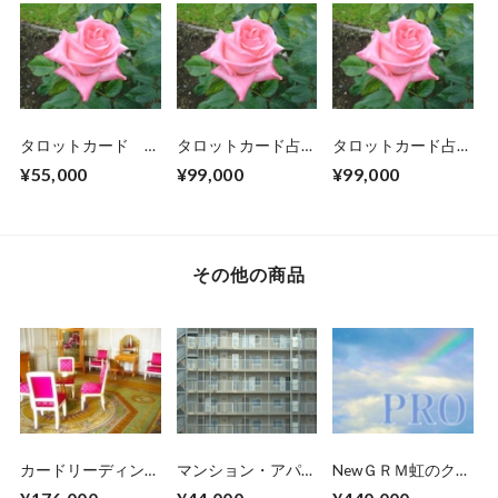
者）
タロットカード 占
タロットカード占い
タロットカード占い
術講座（タロットカ
師養成講座 前半の
師養成講座 後半の
¥55,000
¥99,000
¥99,000
ード講座受講者限
大アルカナコース受
小アルカナコース受
定）受講参加申し込
講申し込み参加チケ
講参加申し込みチケ
みチケットです。
ット
ットです。
その他の商品
カードリーディン
マンション・アパー
NewＧＲＭ虹のクリ
グ/ヒーラー養成コ
トの浄化・供養方法
スタル ヒーリン