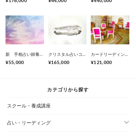
¥176,000
¥44,000
¥440,000
ース・上級の受講参
の講座1日コース受
グ プロヒーラー養
加申し込みチケット
講参加申し込み用チ
成6日間コース・上
です。（中級修了
ケットです。
級受講参加申し込み
者）
チケットです。（初
級修了者）
新 手相占い師養成
クリスタル占いコー
カードリーディン
講座フォローアップ
ス・初級コース受講
グ/ヒーラー養成コ
¥55,000
¥165,000
¥121,000
受講参加申し込みチ
参加申し込みチケッ
ース・中級 コース
ケットです。
トです。
受講参加申し込みチ
ケットです。（初級
修了者）
カテゴリから探す
スクール・養成講座
占い・リーディング