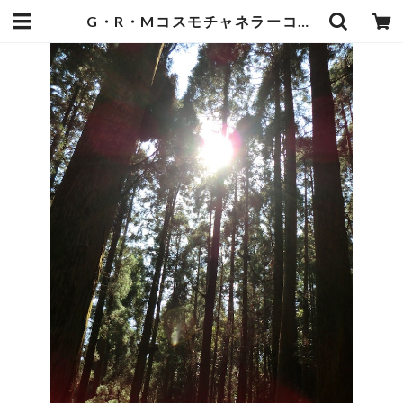
G・R・Mコスモチャネラーコース受講6日間（前半3日・後半3日）参加申し込みチケットです。 （許可者限定のコースです） | missionspase