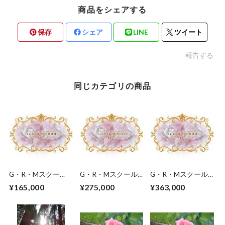
商品をシェアする
保存
シェア
LINE
ツイート
報告する
同じカテゴリの商品
G・R・Mスクー
G・R・Mスクール
G・R・Mスクール
ル ベーシックコー
アドヴァンスコース
マスターコース受講
¥165,000
¥275,000
¥363,000
ス受講参加申し込み
受講参加申し込みチ
参加申し込みチケッ
チケットです。
ケットです。（ベー
トです。（アドバン
シックコース修了
スコース修了者）
者）