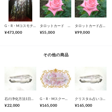
G・R・Mコスモチ
タロットカード 占
タロットカード占い
ャネラーコース受講
術講座（タロットカ
師養成講座 前半の
¥473,000
¥55,000
¥99,000
6日間（前半3日・
ード講座受講者限
大アルカナコース受
後半3日）参加申し
定）受講参加申し込
講申し込み参加チケ
込みチケットで
みチケットです。
ット
す。 （許可者限
定のコースです）
その他の商品
石の浄化方法1日セ
G・R・Mスクー
クリスタル占いコー
ミナー受講参加申し
ル ベーシックコー
ス・初級コース受講
¥22,000
¥165,000
¥165,000
込みチケットです。
ス受講参加申し込み
参加申し込みチケッ
チケットです。
トです。