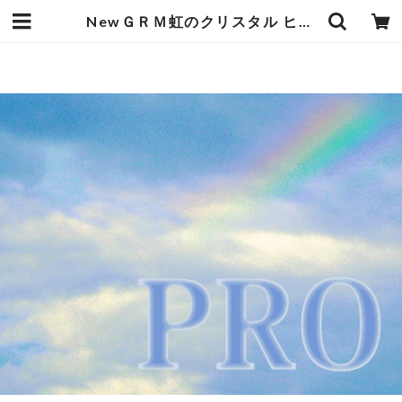
NewＧＲＭ虹のクリスタル ヒーリング プロヒーラー養成6日間コース 初級 受講参加チケットです。（マスターコース修了者） | missionspase