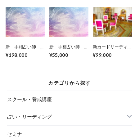
新 手相占い師 養
新 手相占い師 基
新カードリーディン
成講座 上級コース
礎初級コース 養成
グ・ プロヒーラー
¥198,000
¥55,000
¥99,000
受講参加申し込みチ
講座受講参加申し込
養成コース・初級受
ケットです。 (2日
みチケットです。
講参加チケット
間）
(マスターコース修
了者限定）
カテゴリから探す
スクール・養成講座
占い・リーディング
セミナー