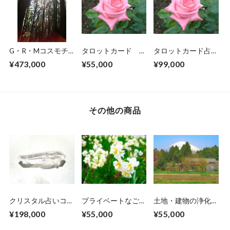
G・R・Mコスモチ
タロットカード 占
タロットカード占い
ャネラーコース受講
術講座（タロットカ
師養成講座 後半の
¥473,000
¥55,000
¥99,000
6日間（前半3日・
ード講座受講者限
小アルカナコース受
後半3日）参加申し
定）受講参加申し込
講参加申し込みチケ
込みチケットで
みチケットです。
ットです。
す。 （許可者限
定のコースです）
その他の商品
クリスタル占いコー
プライベートなご相
土地・建物の浄化・
ス・中級コース受講
談参加申し込み用チ
供養方法1日講座コ
¥198,000
¥55,000
¥55,000
参加申し込みチケッ
ケットです。
ース受講申し込み参
トです。 （初級修
加チケットです。