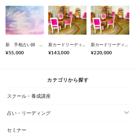
了者）
新 手相占い師 基
新カードリーディン
新カードリーディン
礎初級コース 養成
グ・ プロヒーラー
グ プロヒーラー養
¥55,000
¥143,000
¥220,000
講座受講参加申し込
養成コース・中
成コース・上級
みチケットです。
級 （初級コース
（中級コース修了
修了者）
者）
カテゴリから探す
スクール・養成講座
占い・リーディング
セミナー