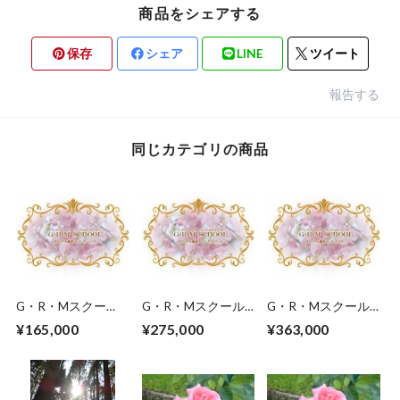
商品をシェアする
保存
シェア
LINE
ツイート
報告する
同じカテゴリの商品
G・R・Mスクー
G・R・Mスクール
G・R・Mスクール
ル ベーシックコー
アドヴァンスコース
マスターコース受講
¥165,000
¥275,000
¥363,000
ス受講参加申し込み
受講参加申し込みチ
参加申し込みチケッ
チケットです。
ケットです。（ベー
トです。（アドバン
シックコース修了
スコース修了者）
者）