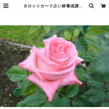
タロットカード占い師養成講座 前半の大アルカナコース受講申し込み参加チケット | missionspase