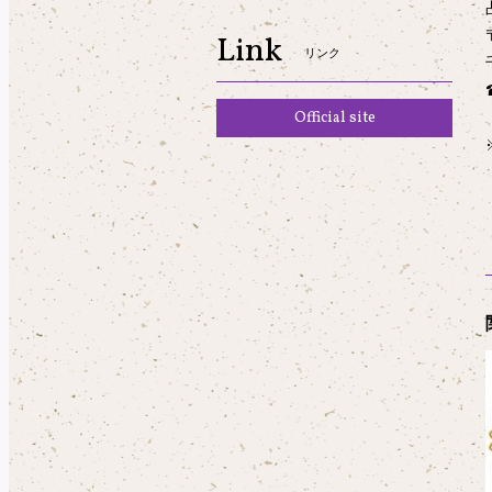
Link
リンク
Official site