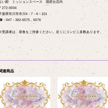
占い館 ミッションスペース 国府台店内
〒272‐0034
千葉県市川市市川4－7－6－101
☎：047－382‐6575，6576
※受講者は、昼食をご持参ください。近くにコンビニ多数あります。
関連商品